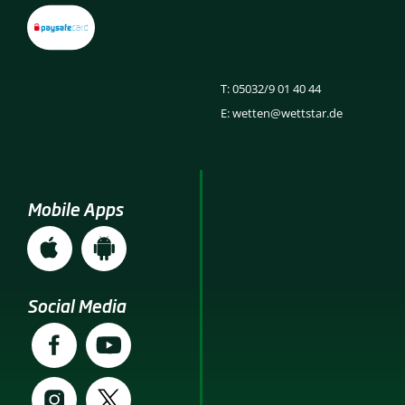
T: 05032/9 01 40 44
E: wetten@wettstar.de
Mobile Apps
Social Media